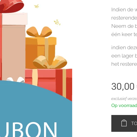
Indien de 
resterende
Neem de bo
één keer t
indien dez
een lager
het rester
30,00
exclusief verz
Op voorraa
T