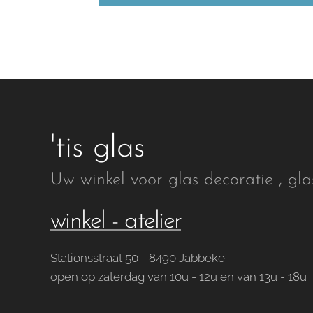
'tis glas
Uw winkel voor glas decoratie , gla
winkel - atelier
Stationsstraat 50 - 8490 Jabbeke
open op zaterdag van 10u - 12u en van 13u - 18u