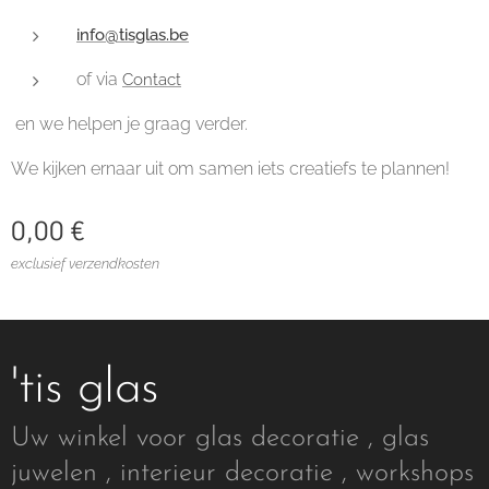
info@tisglas.be
of via
Contact
en we helpen je graag verder.
We kijken ernaar uit om samen iets creatiefs te plannen!
0,00
€
exclusief verzendkosten
'tis glas
Uw winkel voor glas decoratie , glas
juwelen , interieur decoratie , workshops