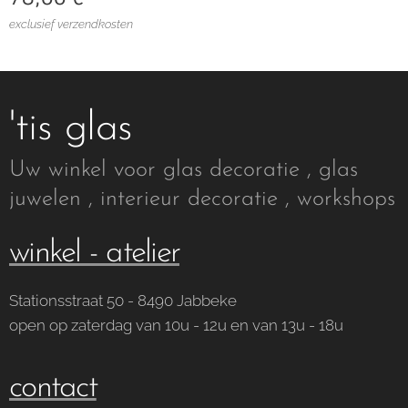
exclusief verzendkosten
'tis glas
Uw winkel voor glas decoratie , glas
juwelen , interieur decoratie , workshops
winkel - atelier
Stationsstraat 50 - 8490 Jabbeke
open op zaterdag van 10u - 12u en van 13u - 18u
contact