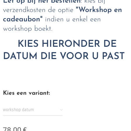
Let op bij het bestellen
: kies bij
verzendkosten de optie
"Workshop en
cadeaubon"
indien u enkel een
workshop boekt.
⬇️
KIES HIERONDER DE
DATUM DIE VOOR U PAST
⬇️
Kies een variant:
workshop datum
78,00
€