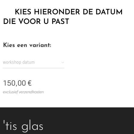
⬇️
KIES HIERONDER DE DATUM
DIE VOOR U PAST
⬇️
Kies een variant:
workshop datum
150,00
€
exclusief verzendkosten
'tis glas