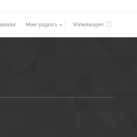
alender
Meer pagina's
Winkelwagen