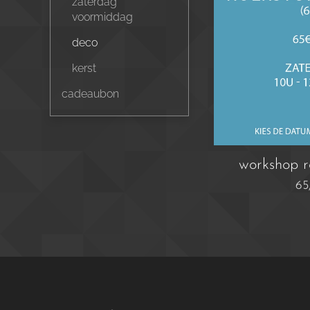
zaterdag
voormiddag
deco
kerst
cadeaubon
workshop ro
65