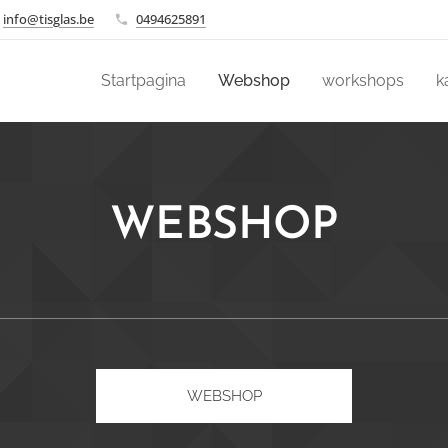
info@tisglas.be
0494625891
Startpagina
Webshop
workshops
k
WEBSHOP
WEBSHOP