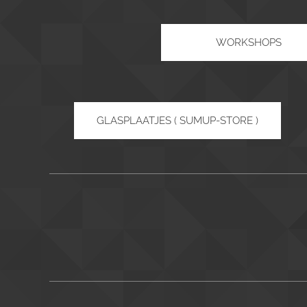
WORKSHOPS
GLASPLAATJES ( SUMUP-STORE )