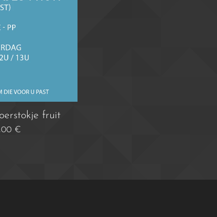
erstokje fruit
,00
€