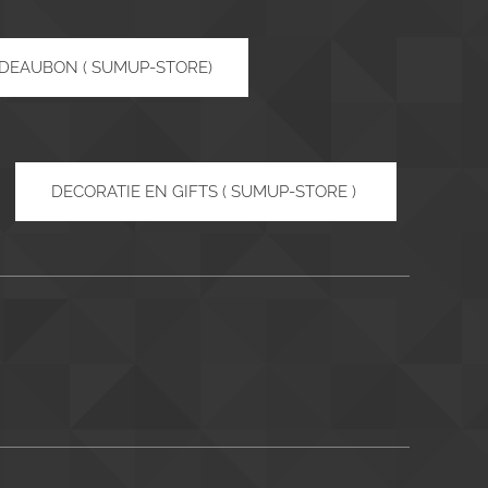
DEAUBON ( SUMUP-STORE)
DECORATIE EN GIFTS ( SUMUP-STORE )