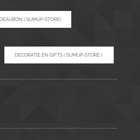
DEAUBON ( SUMUP-STORE)
DECORATIE EN GIFTS ( SUMUP-STORE )