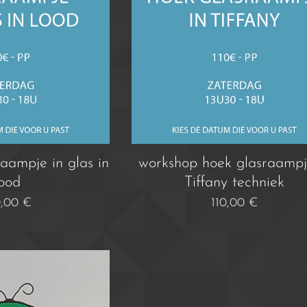
aampje in glas in
workshop hoek glasraampj
lood
Tiffany techniek
0,00
€
110,00
€