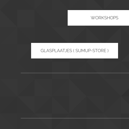
WORKSHOPS
GLASPLAATJES ( SUMUP-STORE )