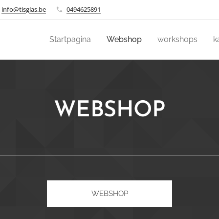
info@tisglas.be
0494625891
Startpagina
Webshop
workshops
k
WEBSHOP
WEBSHOP