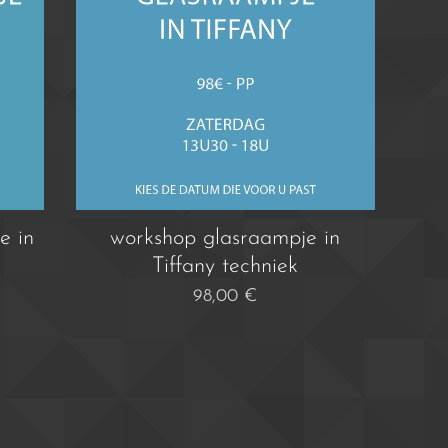
e in
workshop glasraampje in
Tiffany techniek
98,00
€