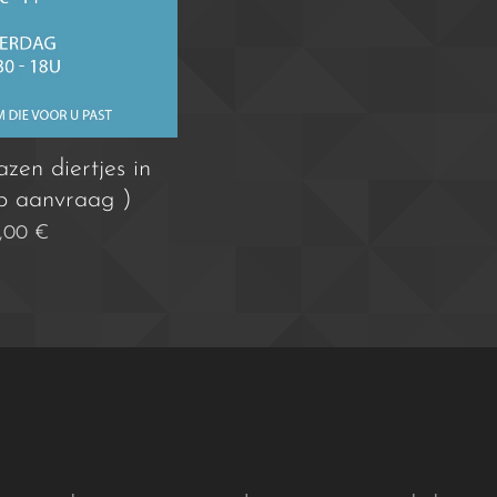
zen diertjes in
op aanvraag )
,00
€