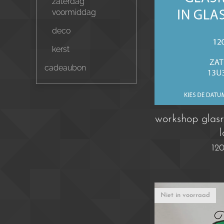
zaterdag
voormiddag
deco
kerst
cadeaubon
workshop glasr
12
Niet in voorraad